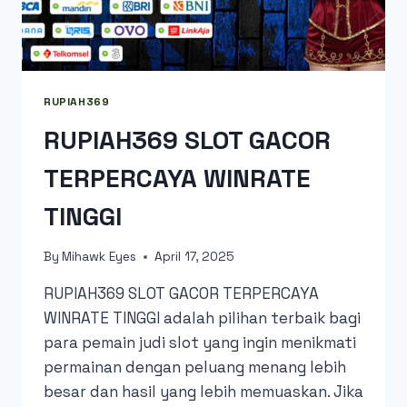
RUPIAH369
RUPIAH369 SLOT GACOR
TERPERCAYA WINRATE
TINGGI
By
Mihawk Eyes
April 17, 2025
RUPIAH369 SLOT GACOR TERPERCAYA
WINRATE TINGGI adalah pilihan terbaik bagi
para pemain judi slot yang ingin menikmati
permainan dengan peluang menang lebih
besar dan hasil yang lebih memuaskan. Jika