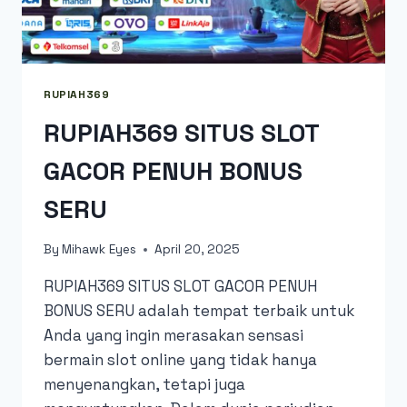
RUPIAH369
RUPIAH369 SITUS SLOT
GACOR PENUH BONUS
SERU
By
Mihawk Eyes
April 20, 2025
RUPIAH369 SITUS SLOT GACOR PENUH
BONUS SERU adalah tempat terbaik untuk
Anda yang ingin merasakan sensasi
bermain slot online yang tidak hanya
menyenangkan, tetapi juga