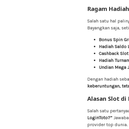
Ragam Hadiah 
Salah satu hal pal
Bayangkan saja, set
Bonus Spin Gr
Hadiah Saldo
Cashback Slot
Hadiah Turna
Undian Mega 
Dengan hadiah seba
keberuntungan, tet
Alasan Slot d
Salah satu pertanya
LoginToto?”
Jawaban
provider top dunia.