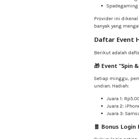
Spadegaming
Provider ini dikena
banyak yang mengat
Daftar Event 
Berikut adalah daft
🎁 Event “Spin
Setiap minggu, pem
undian. Hadiah:
Juara 1: Rp5.
Juara 2: iPhon
Juara 3: Sams
🧧 Bonus Login 