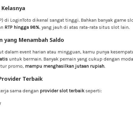
i Kelasnya
TP) di LoginToto dikenal sangat tinggi. Bahkan banyak game slo
an
RTP hingga 98%
, yang jauh di atas rata-rata situs slot lain.
aan yang Menambah Saldo
kut dalam event harian atau mingguan, kamu punya kesempa
atis
untuk bermain. Banyak pemain yang cukup dengan modal 
fitur promo,
mampu menghasilkan jutaan rupiah
.
Provider Terbaik
kerja sama dengan
provider slot terbaik
seperti:
y