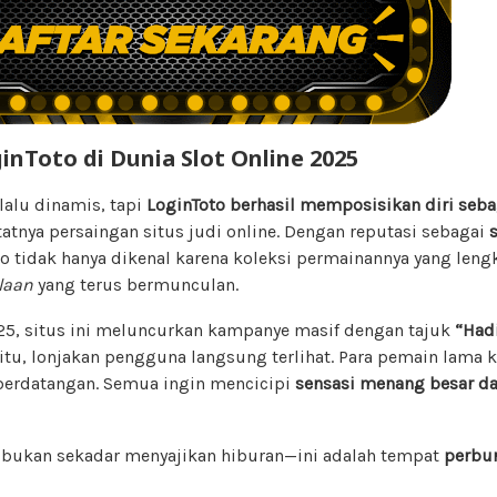
nToto di Dunia Slot Online 2025
elalu dinamis, tapi
LoginToto berhasil memposisikan diri seb
atnya persaingan situs judi online. Dengan reputasi sebagai
to tidak hanya dikenal karena koleksi permainannya yang lengk
ilaan
yang terus bermunculan.
25, situs ini meluncurkan kampanye masif dengan tajuk
“Had
t itu, lonjakan pengguna langsung terlihat. Para pemain lama k
berdatangan. Semua ingin mencicipi
sensasi menang besar dar
bukan sekadar menyajikan hiburan—ini adalah tempat
perbu