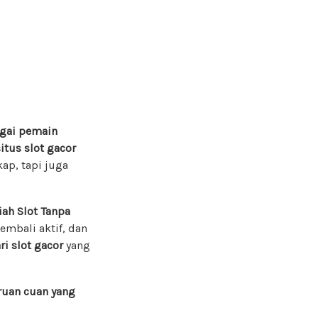
agai pemain
situs slot gacor
ap, tapi juga
iah Slot Tanpa
embali aktif, dan
i slot gacor
yang
ruan cuan yang