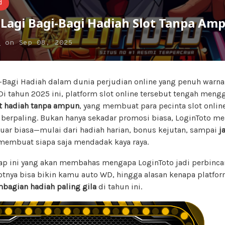
d
 Lagi Bagi-Bagi Hadiah Slot Tanpa Am
r
on
Sep 08, 2025
-Bagi Hadiah dalam dunia perjudian online yang penuh warna
Di tahun 2025 ini, platform slot online tersebut tengah meng
t hadiah tanpa ampun
, yang membuat para pecinta slot onlin
a berpaling. Bukan hanya sekadar promosi biasa, LoginToto m
uar biasa—mulai dari hadiah harian, bonus kejutan, sampai
j
membuat siapa saja mendadak kaya raya.
kap ini yang akan membahas mengapa LoginToto jadi perbinca
tnya bisa bikin kamu auto WD, hingga alasan kenapa platfor
bagian hadiah paling gila
di tahun ini.