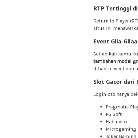
RTP Tertinggi d
Return to Player (R
situs ini menawark
Event Gila-Gil
Setiap kali kamu i
tambahan modal gr
dibantu event dan 
Slot Gacor dari 
LoginToto hanya be
Pragmatic Pla
PG Soft
Habanero
Microgaming
Joker Gaming