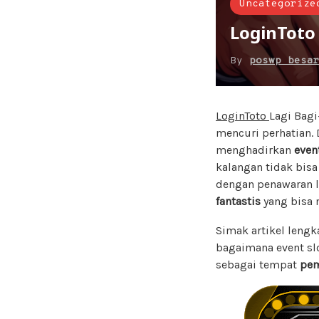
Uncategorize
LoginToto
By
poswp besa
LoginToto
Lagi Bagi
mencuri perhatian. 
menghadirkan
even
kalangan tidak bis
dengan penawaran l
fantastis
yang bisa 
Simak artikel leng
bagaimana event slo
sebagai tempat
pem