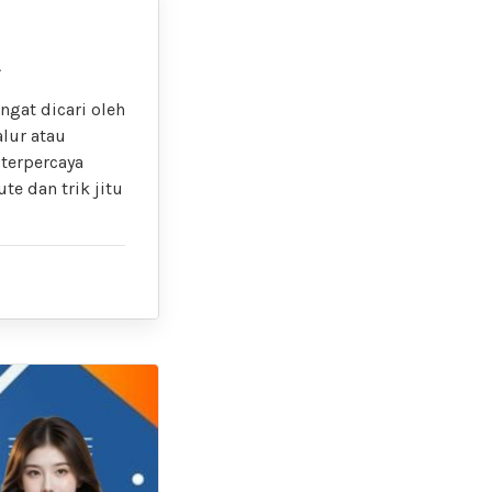
A
at dicari oleh
alur atau
 terpercaya
te dan trik jitu