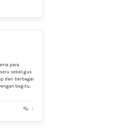
tama para
seru sekaligus
p dari berbagai
 Dengan begitu,
1