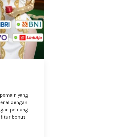
 pemain yang
kenal dengan
ngan peluang
 fitur bonus