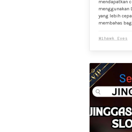
mendapatkan cu
menggunakan Da
yang lebih cepa
membahas baga
Mihawk Eyes