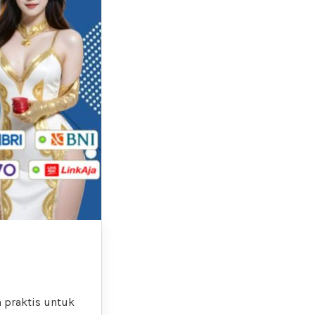
 praktis untuk