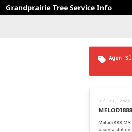
Grandprairie Tree Service Info
Agen Sl
Jul 13, 2025
MELODI88
Melodi888 MAI
pecinta slot o