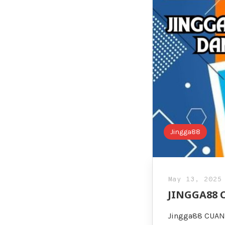
Jingga88
May 13, 2025
JINGGA88 
Jingga88 CUAN 