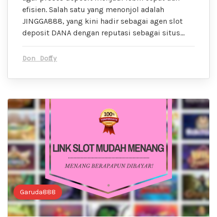
efisien. Salah satu yang menonjol adalah
JINGGA888, yang kini hadir sebagai agen slot
deposit DANA dengan reputasi sebagai situs…
Don Doffy
Garuda888