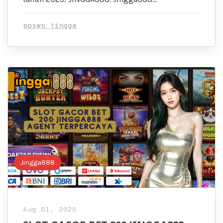
poswp jingga
Jingga888
Aug 01, 2025