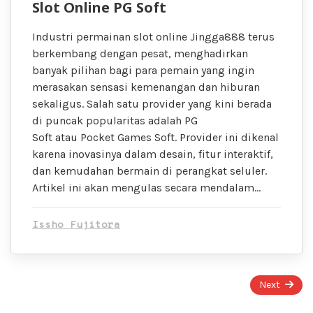
Slot Online PG Soft
Industri permainan slot online Jingga888 terus
berkembang dengan pesat, menghadirkan
banyak pilihan bagi para pemain yang ingin
merasakan sensasi kemenangan dan hiburan
sekaligus. Salah satu provider yang kini berada
di puncak popularitas adalah PG
Soft atau Pocket Games Soft. Provider ini dikenal
karena inovasinya dalam desain, fitur interaktif,
dan kemudahan bermain di perangkat seluler.
Artikel ini akan mengulas secara mendalam…
Issho Fujitora
Page
Next
1