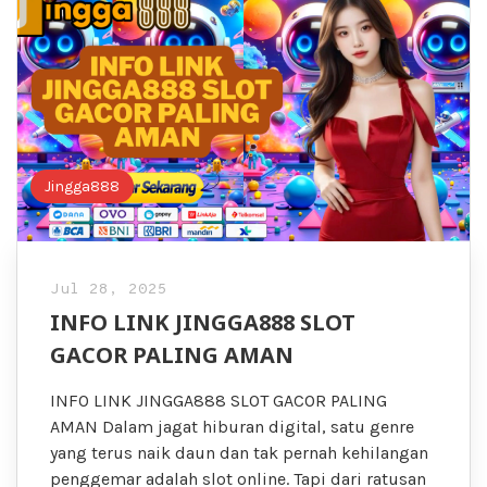
Jingga888
Jul 28, 2025
INFO LINK JINGGA888 SLOT
GACOR PALING AMAN
INFO LINK JINGGA888 SLOT GACOR PALING
AMAN Dalam jagat hiburan digital, satu genre
yang terus naik daun dan tak pernah kehilangan
penggemar adalah slot online. Tapi dari ratusan