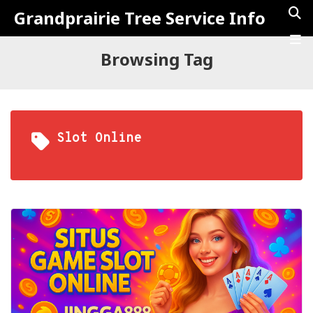
Grandprairie Tree Service Info
Browsing Tag
Slot Online