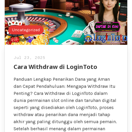
Uncategorized
Jul 23, 2025
Cara Withdraw di LoginToto
Panduan Lengkap Penarikan Dana yang Aman
dan Cepat Pendahuluan: Mengapa Withdraw Itu
Penting? Cara Withdraw di LoginToto dalam
dunia permainan slot online dan taruhan digital
seperti yang disediakan oleh LoginToto, proses
withdraw atau penarikan dana menjadi tahap
akhir yang paling ditunggu oleh semua pemain.
Setelah berhasil menang dalam permainan