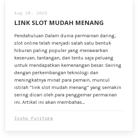
Aug 28, 2025
LINK SLOT MUDAH MENANG
Pendahuluan Dalam dunia permainan daring,
slot online telah menjadi salah satu bentuk
hiburan paling populer yang menawarkan
keseruan, tantangan, dan tentu saja peluang
untuk mendapatkan kemenangan besar. Seiring
dengan perkembangan teknologi dan
meningkatnya minat para pemain, muncul
istilah “link slot mudah menang” yang semakin
sering dicari oleh para penggemar permainan
ini. Artikel ini akan membahas…
Issho Fujitora