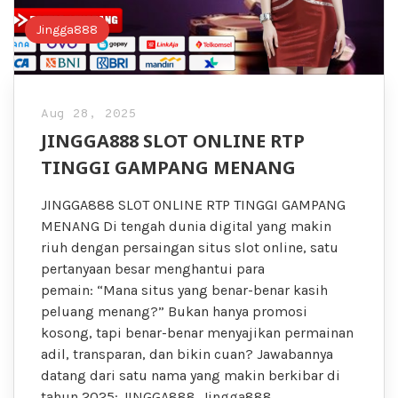
Jingga888
Aug 28, 2025
JINGGA888 SLOT ONLINE RTP
TINGGI GAMPANG MENANG
JINGGA888 SLOT ONLINE RTP TINGGI GAMPANG
MENANG Di tengah dunia digital yang makin
riuh dengan persaingan situs slot online, satu
pertanyaan besar menghantui para
pemain: “Mana situs yang benar-benar kasih
peluang menang?” Bukan hanya promosi
kosong, tapi benar-benar menyajikan permainan
adil, transparan, dan bikin cuan? Jawabannya
datang dari satu nama yang makin berkibar di
tahun 2025: JINGGA888. Jingga888…