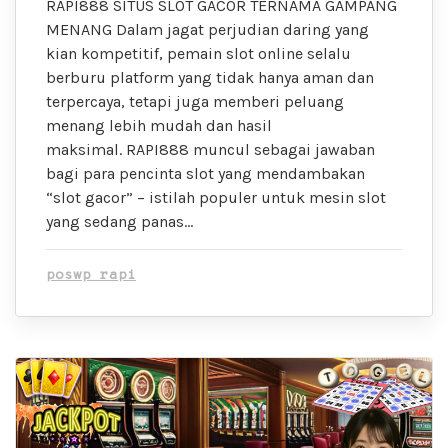
RAPI888 SITUS SLOT GACOR TERNAMA GAMPANG
MENANG Dalam jagat perjudian daring yang
kian kompetitif, pemain slot online selalu
berburu platform yang tidak hanya aman dan
terpercaya, tetapi juga memberi peluang
menang lebih mudah dan hasil
maksimal. RAPI888 muncul sebagai jawaban
bagi para pencinta slot yang mendambakan
“slot gacor” – istilah populer untuk mesin slot
yang sedang panas…
poswp rapi