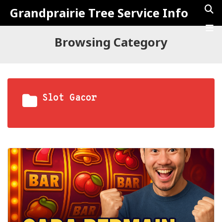
Grandprairie Tree Service Info
Browsing Category
Slot Gacor