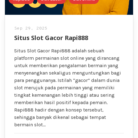
Sep 29, 2025
Situs Slot Gacor Rapi888
Situs Slot Gacor Rapi888 adalah sebuah
platform permainan slot online yang dirancang
untuk memberikan pengalaman bermain yang
menyenangkan sekaligus menguntungkan bagi
para penggunanya. Istilah “gacor” dalam dunia
slot merujuk pada permainan yang memiliki
tingkat kemenangan lebih tinggi atau sering
memberikan hasil positif kepada pemain.
Rapi888 hadir dengan konsep tersebut,
sehingga banyak dikenal sebagai tempat
bermain slot…