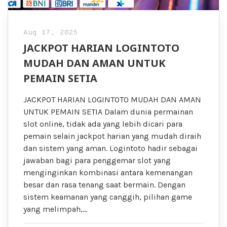
Aug 17, 2025
JACKPOT HARIAN LOGINTOTO
MUDAH DAN AMAN UNTUK
PEMAIN SETIA
JACKPOT HARIAN LOGINTOTO MUDAH DAN AMAN
UNTUK PEMAIN SETIA Dalam dunia permainan
slot online, tidak ada yang lebih dicari para
pemain selain jackpot harian yang mudah diraih
dan sistem yang aman. Logintoto hadir sebagai
jawaban bagi para penggemar slot yang
menginginkan kombinasi antara kemenangan
besar dan rasa tenang saat bermain. Dengan
sistem keamanan yang canggih, pilihan game
yang melimpah,…