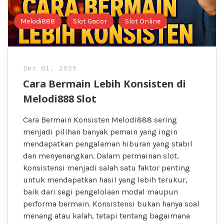
Melodi888
Slot Gacor
Slot Online
Dec 01, 2025
Cara Bermain Lebih Konsisten di
Melodi888 Slot
Cara Bermain Konsisten Melodi888 sering
menjadi pilihan banyak pemain yang ingin
mendapatkan pengalaman hiburan yang stabil
dan menyenangkan. Dalam permainan slot,
konsistensi menjadi salah satu faktor penting
untuk mendapatkan hasil yang lebih terukur,
baik dari segi pengelolaan modal maupun
performa bermain. Konsistensi bukan hanya soal
menang atau kalah, tetapi tentang bagaimana