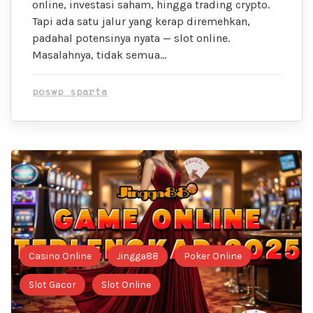
online, investasi saham, hingga trading crypto.
Tapi ada satu jalur yang kerap diremehkan,
padahal potensinya nyata — slot online.
Masalahnya, tidak semua…
poswp sparta
Casino Online
Jingga88
Poker Online
Slot Gacor
Slot Online