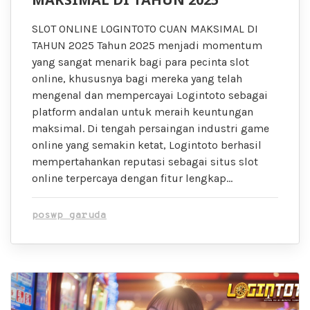
SLOT ONLINE LOGINTOTO CUAN MAKSIMAL DI
TAHUN 2025 Tahun 2025 menjadi momentum
yang sangat menarik bagi para pecinta slot
online, khususnya bagi mereka yang telah
mengenal dan mempercayai Logintoto sebagai
platform andalan untuk meraih keuntungan
maksimal. Di tengah persaingan industri game
online yang semakin ketat, Logintoto berhasil
mempertahankan reputasi sebagai situs slot
online terpercaya dengan fitur lengkap…
poswp garuda