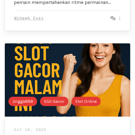
pemain mempertahankan ritme permainan…
Mihawk Eyes
1
Jingga888
Slot Gacor
Slot Online
Oct 18, 2025