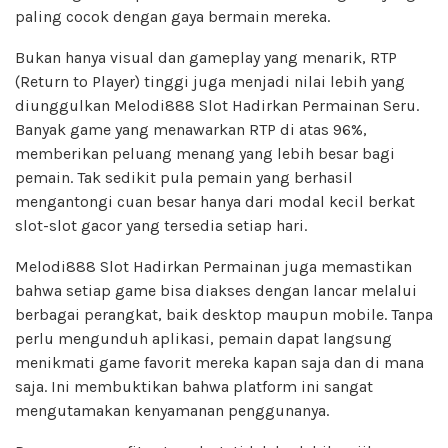
paling cocok dengan gaya bermain mereka.
Bukan hanya visual dan gameplay yang menarik, RTP
(Return to Player) tinggi juga menjadi nilai lebih yang
diunggulkan Melodi888 Slot Hadirkan Permainan Seru.
Banyak game yang menawarkan RTP di atas 96%,
memberikan peluang menang yang lebih besar bagi
pemain. Tak sedikit pula pemain yang berhasil
mengantongi cuan besar hanya dari modal kecil berkat
slot-slot gacor yang tersedia setiap hari.
Melodi888 Slot Hadirkan Permainan juga memastikan
bahwa setiap game bisa diakses dengan lancar melalui
berbagai perangkat, baik desktop maupun mobile. Tanpa
perlu mengunduh aplikasi, pemain dapat langsung
menikmati game favorit mereka kapan saja dan di mana
saja. Ini membuktikan bahwa platform ini sangat
mengutamakan kenyamanan penggunanya.