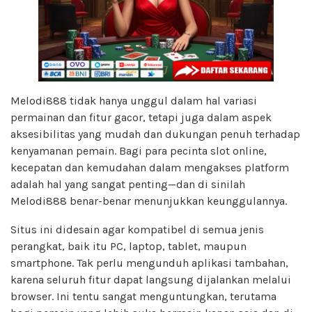
Melodi888 tidak hanya unggul dalam hal variasi
permainan dan fitur gacor, tetapi juga dalam aspek
aksesibilitas yang mudah dan dukungan penuh terhadap
kenyamanan pemain. Bagi para pecinta slot online,
kecepatan dan kemudahan dalam mengakses platform
adalah hal yang sangat penting—dan di sinilah
Melodi888 benar-benar menunjukkan keunggulannya.
Situs ini didesain agar kompatibel di semua jenis
perangkat, baik itu PC, laptop, tablet, maupun
smartphone. Tak perlu mengunduh aplikasi tambahan,
karena seluruh fitur dapat langsung dijalankan melalui
browser. Ini tentu sangat menguntungkan, terutama