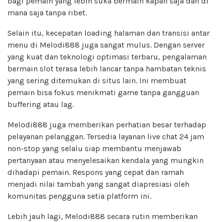
bagi pemain yang lebih suka bermain kapan saja dan di
mana saja tanpa ribet.
Selain itu, kecepatan loading halaman dan transisi antar
menu di Melodi888 juga sangat mulus. Dengan server
yang kuat dan teknologi optimasi terbaru, pengalaman
bermain slot terasa lebih lancar tanpa hambatan teknis
yang sering ditemukan di situs lain. Ini membuat
pemain bisa fokus menikmati game tanpa gangguan
buffering atau lag.
Melodi888 juga memberikan perhatian besar terhadap
pelayanan pelanggan. Tersedia layanan live chat 24 jam
non-stop yang selalu siap membantu menjawab
pertanyaan atau menyelesaikan kendala yang mungkin
dihadapi pemain. Respons yang cepat dan ramah
menjadi nilai tambah yang sangat diapresiasi oleh
komunitas pengguna setia platform ini.
Lebih jauh lagi, Melodi888 secara rutin memberikan