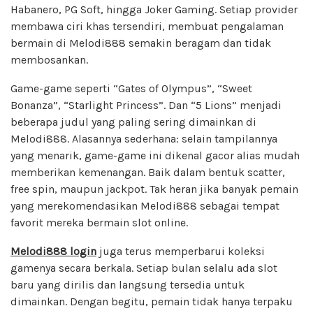
Habanero, PG Soft, hingga Joker Gaming. Setiap provider
membawa ciri khas tersendiri, membuat pengalaman
bermain di Melodi888 semakin beragam dan tidak
membosankan.
Game-game seperti “Gates of Olympus”, “Sweet
Bonanza”, “Starlight Princess”. Dan “5 Lions” menjadi
beberapa judul yang paling sering dimainkan di
Melodi888. Alasannya sederhana: selain tampilannya
yang menarik, game-game ini dikenal gacor alias mudah
memberikan kemenangan. Baik dalam bentuk scatter,
free spin, maupun jackpot. Tak heran jika banyak pemain
yang merekomendasikan Melodi888 sebagai tempat
favorit mereka bermain slot online.
Melodi888 login
juga terus memperbarui koleksi
gamenya secara berkala. Setiap bulan selalu ada slot
baru yang dirilis dan langsung tersedia untuk
dimainkan. Dengan begitu, pemain tidak hanya terpaku