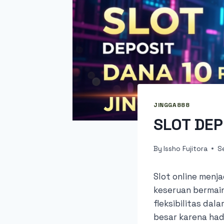
JINGGA888
SLOT DEP
By
Issho Fujitora
S
Slot online menja
keseruan bermain
fleksibilitas dal
besar karena had