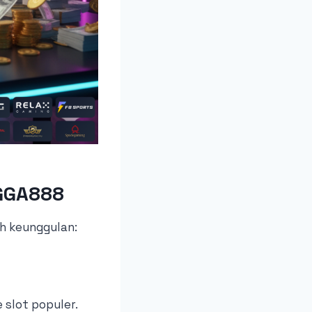
NGGA888
ah keunggulan:
 slot populer.