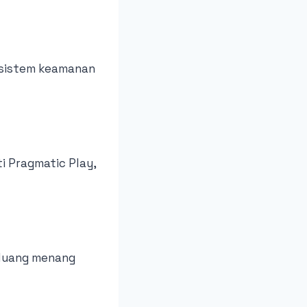
n sistem keamanan
i Pragmatic Play,
eluang menang