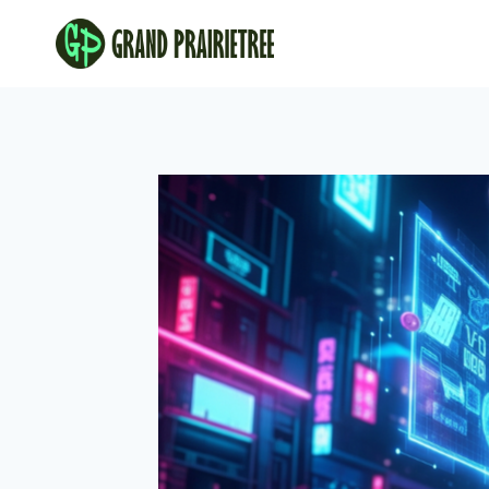
Skip
to
content