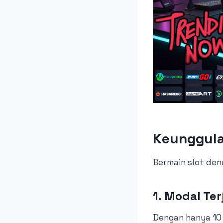
Keunggula
Bermain slot den
1. Modal Te
Dengan hanya 10 