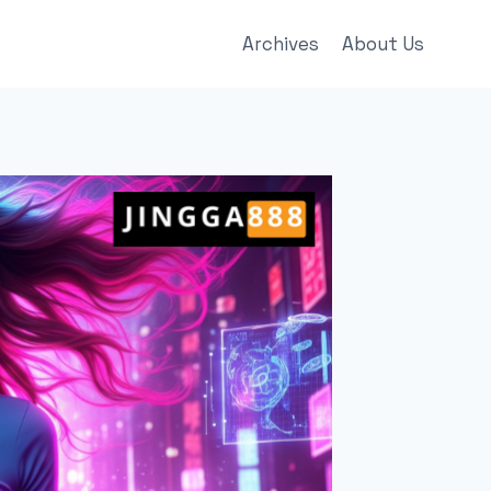
Archives
About Us