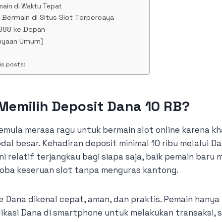
main di Waktu Tepat
 Bermain di Situs Slot Terpercaya
A888 ke Depan
anyaan Umum)
is posts:
emilih Deposit Dana 10 RB?
mula merasa ragu untuk bermain slot online karena kh
al besar. Kehadiran deposit minimal 10 ribu melalui Da
ini relatif terjangkau bagi siapa saja, baik pemain bar
oba keseruan slot tanpa menguras kantong.
de Dana dikenal cepat, aman, dan praktis. Pemain hanya
kasi Dana di smartphone untuk melakukan transaksi, s