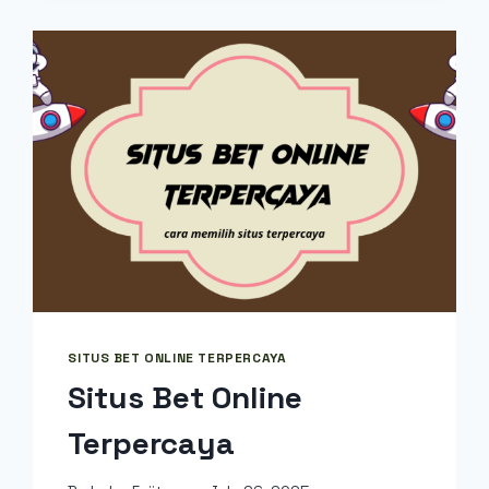
SITUS BET ONLINE TERPERCAYA
Situs Bet Online
Terpercaya