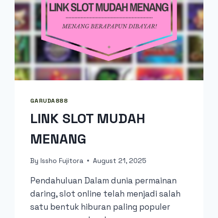
GARUDA888
LINK SLOT MUDAH
MENANG
By
Issho Fujitora
August 21, 2025
Pendahuluan Dalam dunia permainan
daring, slot online telah menjadi salah
satu bentuk hiburan paling populer