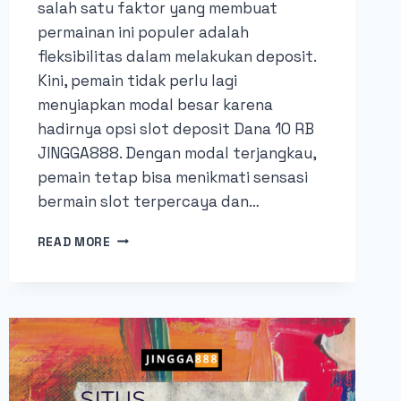
salah satu faktor yang membuat
permainan ini populer adalah
fleksibilitas dalam melakukan deposit.
Kini, pemain tidak perlu lagi
menyiapkan modal besar karena
hadirnya opsi slot deposit Dana 10 RB
JINGGA888. Dengan modal terjangkau,
pemain tetap bisa menikmati sensasi
bermain slot terpercaya dan…
SLOT
READ MORE
DEPOSIT
DANA
10
RB
JINGGA888