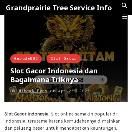
Grandprairie Tree Service Info
Garuda888
Slot Gacor
Slot Gacor Indonesia dan
Bagaimana Triknya
By
Mihawk Eyes
on
Apr 23, 2025
Slot Gacor Indonesia
, Slot online semakin populer di
Indonesia, terutama karena kemudahannya dimainkan
dan peluang besar untuk mendapatkan keuntungan.