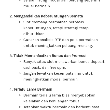
Selalu hitung modal dan peluang sebelum
mulai bermain.
Mengandalkan Keberuntungan Semata
Slot memang permainan berbasis
keberuntungan, tetapi strategi tetap
dibutuhkan.
Gunakan analisis RTP dan pola permainan
untuk meningkatkan peluang menang.
Tidak Memanfaatkan Bonus dan Promosi
Banyak situs slot menawarkan bonus deposit,
cashback, dan free spin.
Jangan lewatkan kesempatan ini untuk
meningkatkan modal bermain.
Terlalu Lama Bermain
Bermain terlalu lama bisa menyebabkan
kelelahan dan kehilangan fokus.
Tetapkan waktu bermain dan berhenti saat