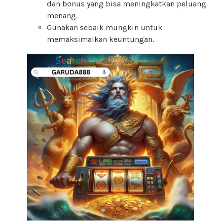
dan bonus yang bisa meningkatkan peluang
menang.
Gunakan sebaik mungkin untuk
memaksimalkan keuntungan.