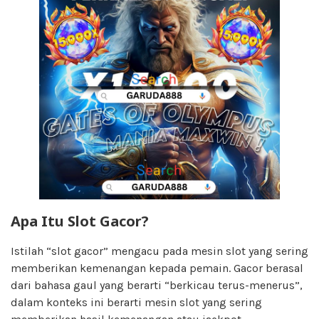
Apa Itu Slot Gacor?
Istilah “slot gacor” mengacu pada mesin slot yang sering
memberikan kemenangan kepada pemain. Gacor berasal
dari bahasa gaul yang berarti “berkicau terus-menerus”,
dalam konteks ini berarti mesin slot yang sering