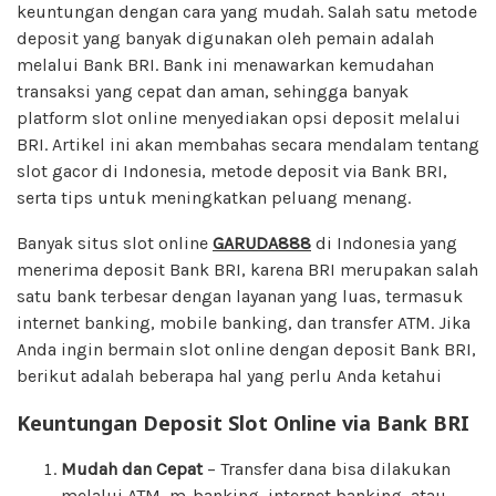
keuntungan dengan cara yang mudah. Salah satu metode
deposit yang banyak digunakan oleh pemain adalah
melalui Bank BRI. Bank ini menawarkan kemudahan
transaksi yang cepat dan aman, sehingga banyak
platform slot online menyediakan opsi deposit melalui
BRI. Artikel ini akan membahas secara mendalam tentang
slot gacor di Indonesia, metode deposit via Bank BRI,
serta tips untuk meningkatkan peluang menang.
Banyak situs slot online
GARUDA888
di Indonesia yang
menerima deposit Bank BRI, karena BRI merupakan salah
satu bank terbesar dengan layanan yang luas, termasuk
internet banking, mobile banking, dan transfer ATM. Jika
Anda ingin bermain slot online dengan deposit Bank BRI,
berikut adalah beberapa hal yang perlu Anda ketahui
Keuntungan Deposit Slot Online via Bank BRI
Mudah dan Cepat
– Transfer dana bisa dilakukan
melalui ATM, m-banking, internet banking, atau