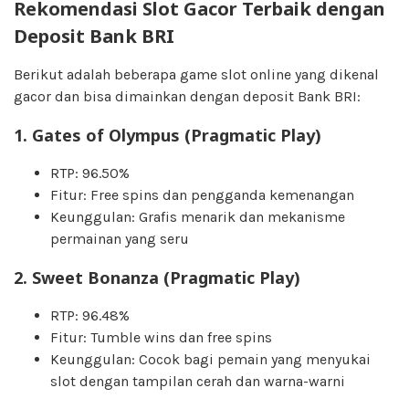
Rekomendasi Slot Gacor Terbaik dengan
Deposit Bank BRI
Berikut adalah beberapa game slot online yang dikenal
gacor dan bisa dimainkan dengan deposit Bank BRI:
1.
Gates of Olympus
(Pragmatic Play)
RTP: 96.50%
Fitur: Free spins dan pengganda kemenangan
Keunggulan: Grafis menarik dan mekanisme
permainan yang seru
2.
Sweet Bonanza
(Pragmatic Play)
RTP: 96.48%
Fitur: Tumble wins dan free spins
Keunggulan: Cocok bagi pemain yang menyukai
slot dengan tampilan cerah dan warna-warni