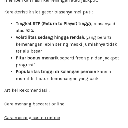
memberikan hasil kemenangan atau jackpot.
Karakteristik slot gacor biasanya meliputi:
Tingkat RTP (Return to Player) tinggi
, biasanya di
atas 95%
Volatilitas sedang hingga rendah
, yang berarti
kemenangan lebih sering meski jumlahnya tidak
terlalu besar
Fitur bonus menarik
seperti free spin dan jackpot
progresif
Popularitas tinggi di kalangan pemain
karena
memiliki histori kemenangan yang baik
Artikel Rekomendasi :
Cara menang baccarat online
Cara menang casino online