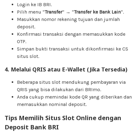
Login ke
IB BRI
.
Pilih menu “
Transfer
” → “
Transfer ke Bank Lain
“.
Masukkan nomor rekening tujuan dan jumlah
deposit.
Konfirmasi transaksi dengan memasukkan kode
OTP.
Simpan bukti transaksi untuk dikonfirmasi ke CS
situs slot.
4. Melalui QRIS atau E-Wallet (Jika Tersedia)
Beberapa situs slot mendukung pembayaran via
QRIS yang bisa dilakukan dari BRImo.
Anda cukup memindai kode QR yang diberikan dan
memasukkan nominal deposit.
Tips Memilih Situs Slot Online dengan
Deposit Bank BRI